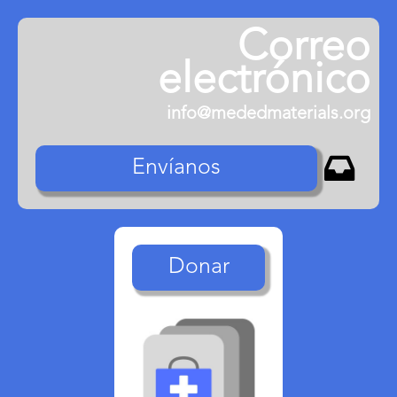
Correo
electrónico
info@mededmaterials.org

Envíanos
Donar